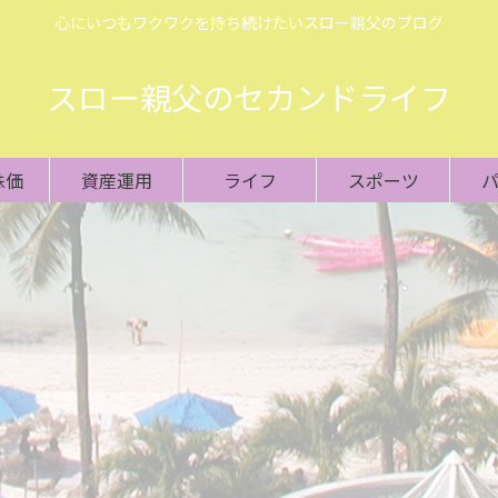
心にいつもワクワクを持ち続けたいスロー親父のブログ
スロー親父のセカンドライフ
株価
資産運用
ライフ
スポーツ