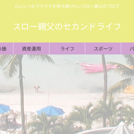
心にいつもワクワクを持ち続けたいスロー親父のブログ
スロー親父のセカンドライフ
株価
資産運用
ライフ
スポーツ