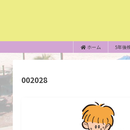
ホーム
5年後
002028