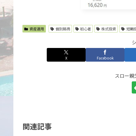
資産運用
個別銘柄
初心者
株式投資
短期
X
Facebook
スロー親
関連記事