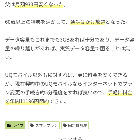
父は
月額933円安くなった
。
60歳以上の特典を活かして、
通話はかけ放題
となった。
データ容量もこれまでも3GBあれば十分であり、データ容
量の繰り越しがあれば、実質データ容量で困ることは無
い。
UQモバイル以外も検討すれば、更に料金を安くできる
が、現在契約中のUQモバイルならインターネットでプラ
ン変更の手続き約5分程度をすれば良いので、
手軽に料金
を年間11196円節約
できた。
ライフ
スマホプラン
固定費削減
シェアする