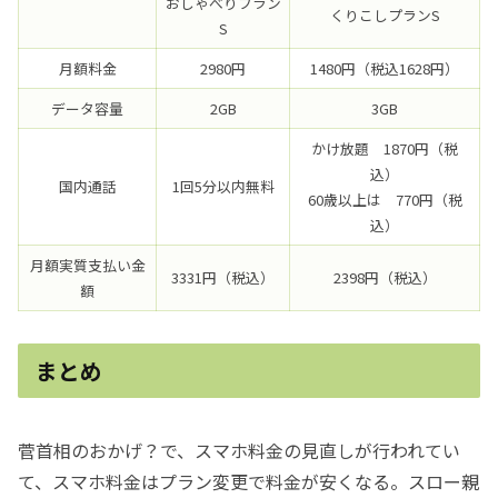
おしゃべりプラン
くりこしプランS
S
月額料金
2980円
1480円（税込1628円）
データ容量
2GB
3GB
かけ放題 1870円（税
込）
国内通話
1回5分以内無料
60歳以上は 770円（税
込）
月額実質支払い金
3331円（税込）
2398円（税込）
額
まとめ
菅首相のおかげ？で、スマホ料金の見直しが行われてい
て、スマホ料金はプラン変更で料金が安くなる。スロー親