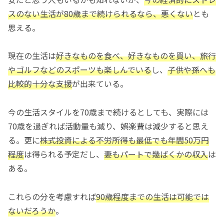
スのない生活が80歳まで続けられるなら、悪くない
とも
思える。
現在の生活は
好きなものを食べ、好きなものを買い、旅行
やゴルフなどのスポーツも楽しんでいる
し、
子供や孫へも
比較的十分な支援
が出来ている。
今の生活スタイルを70歳まで続けるとしても、実際には
70歳を過ぎれば活動量も減り、娯楽費は減少すると思え
る。更に
株式投資による不労所得も最低でも年間50万円
程度
は得られる予定だし、
妻もパートで幾ばくかの収入
は
ある。
これらの分を考慮すれば
90歳程度までの生活は可能では
ないだろうか
。