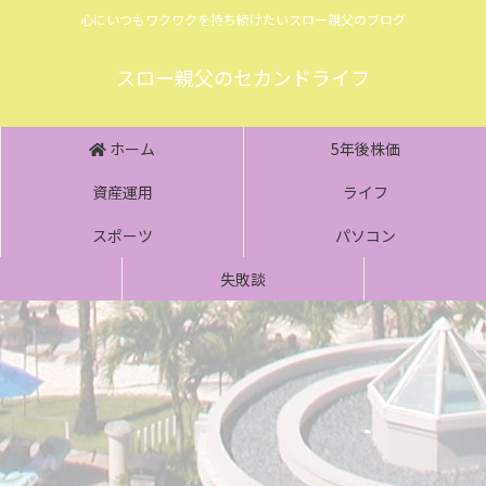
心にいつもワクワクを持ち続けたいスロー親父のブログ
スロー親父のセカンドライフ
ホーム
5年後株価
資産運用
ライフ
スポーツ
パソコン
失敗談