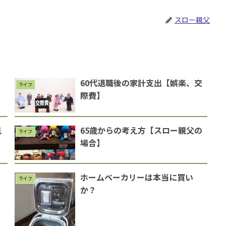
スロー親父
60代退職後の家計支出【娯楽、交
ライフ
際費】
見
65歳からの考え方【スロー親父の
ライフ
場合】
ホームベーカリーは本当に買い
ライフ
か？