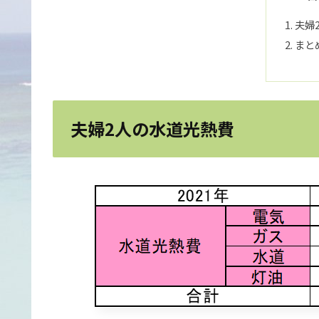
夫婦
まと
夫婦2人の水道光熱費