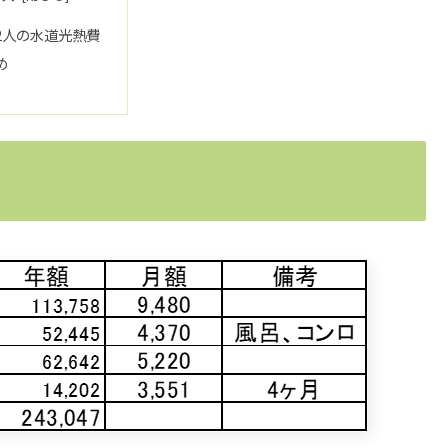
2人の水道光熱費
め