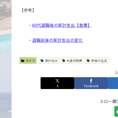
【参考】
・
60代退職後の家計支出【食費】
・
退職前後の家計支出の変化
ライフ
家計支出
水道光熱費
老後の生活
X
Facebook
スロー親