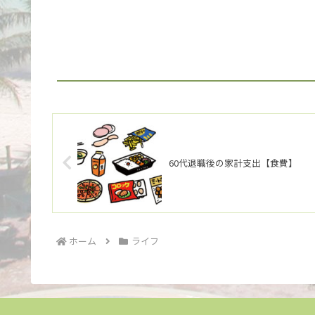
60代退職後の家計支出【食費】
ホーム
ライフ